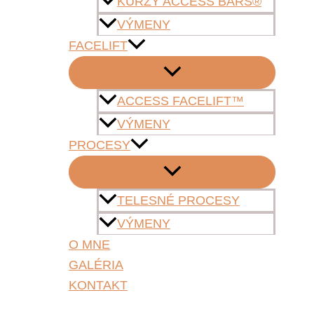
KURZY ACCESS BARS®
VÝMENY
FACELIFT
ACCESS FACELIFT™
VÝMENY
PROCESY
TELESNÉ PROCESY
VÝMENY
O MNE
GALÉRIA
KONTAKT