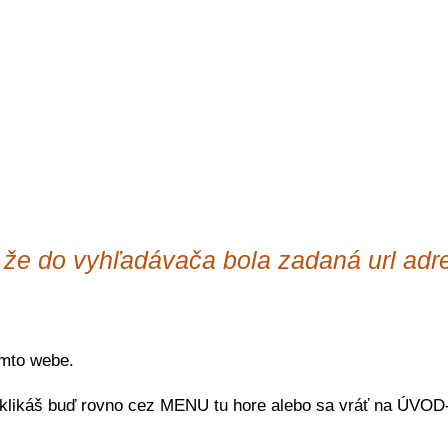
, že do vyhľadávača bola zadaná url ad
omto webe.
reklikáš buď rovno cez MENU tu hore alebo sa vráť na ÚVOD