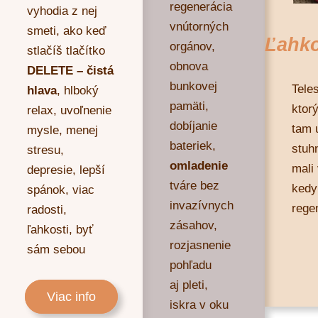
regenerácia
vyhodia z nej
vnútorných
smeti, ako keď
Ľahko
orgánov,
stlačíš tlačítko
obnova
DELETE –
čistá
bunkovej
Tele
hlava
, hlboký
pamäti,
ktor
relax, uvoľnenie
dobíjanie
tam 
mysle, menej
bateriek,
stuh
stresu,
omladenie
mali 
depresie, lepší
tváre bez
kedy
spánok, viac
invazívnych
rege
radosti,
zásahov,
ľahkosti, byť
rozjasnenie
sám sebou
pohľadu
aj pleti,
Viac info
iskra v oku