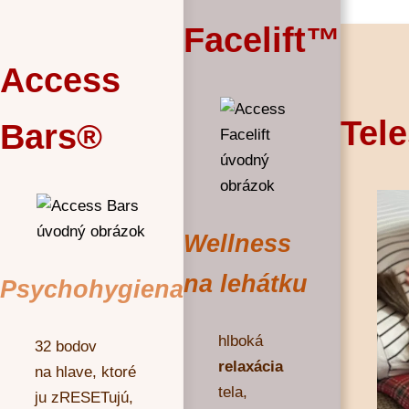
Facelift™
Access
Tel
Bars®
Wellness
na lehátku
Psychohygiena
hlboká
32 bodov
relaxácia
na hlave, ktoré
tela,
ju zRESETujú,