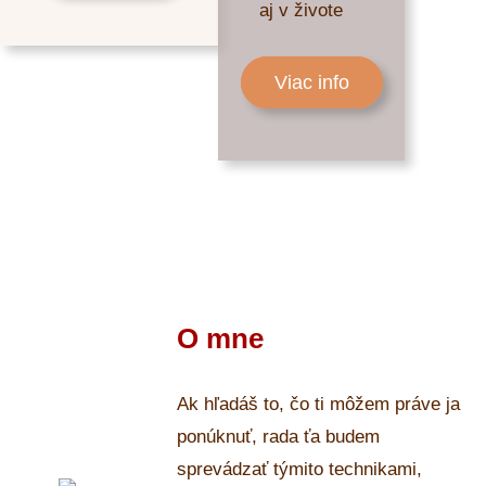
aj v živote
Viac info
O mne
Ak hľadáš to, čo ti môžem práve ja
ponúknuť, rada ťa budem
sprevádzať týmito technikami,